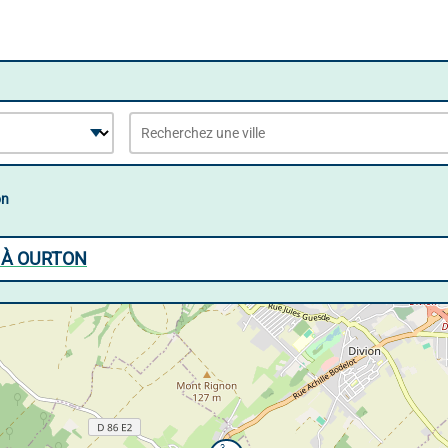
on
 À OURTON