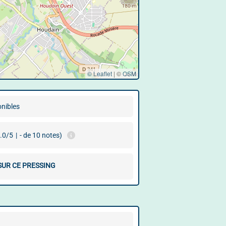
© Leaflet
|
©
OSM
onibles
.0/5
|
- de 10 notes)
SUR CE PRESSING