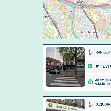
RAPIDE 
38 Av. du 
94340 Join
SEQUOIA