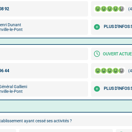
(4
 Henri Dunant
PLUS D'INFOS 
ville-le-Pont
OUVERT ACTU
(4
Général Gallieni
PLUS D'INFOS 
ville-le-Pont
ablissement ayant cessé ses activités ?