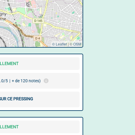
© Leaflet
|
©
OSM
ELLEMENT
.0/5
|
+ de 120 notes)
SUR CE PRESSING
ELLEMENT