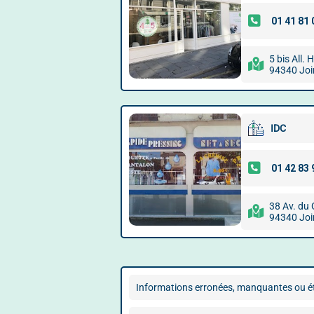
5 bis All.
94340 Join
IDC
38 Av. du 
94340 Join
Informations erronées, manquantes ou ét