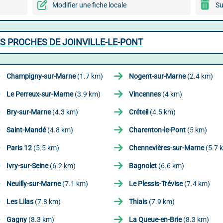
Modifier une fiche locale
Su
S PROCHES DE JOINVILLE-LE-PONT
Champigny-sur-Marne
(1.7 km)
Nogent-sur-Marne
(2.4 km)
Le Perreux-sur-Marne
(3.9 km)
Vincennes
(4 km)
Bry-sur-Marne
(4.3 km)
Créteil
(4.5 km)
Saint-Mandé
(4.8 km)
Charenton-le-Pont
(5 km)
Paris 12
(5.5 km)
Chennevières-sur-Marne
(5.7 
Ivry-sur-Seine
(6.2 km)
Bagnolet
(6.6 km)
Neuilly-sur-Marne
(7.1 km)
Le Plessis-Trévise
(7.4 km)
Les Lilas
(7.8 km)
Thiais
(7.9 km)
Gagny
(8.3 km)
La Queue-en-Brie
(8.3 km)