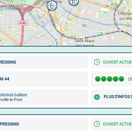
PRESSING
OUVERT ACTU
(5
Général Gallieni
PLUS D'INFOS 
ville-le-Pont
 PRESSING
OUVERT ACTU